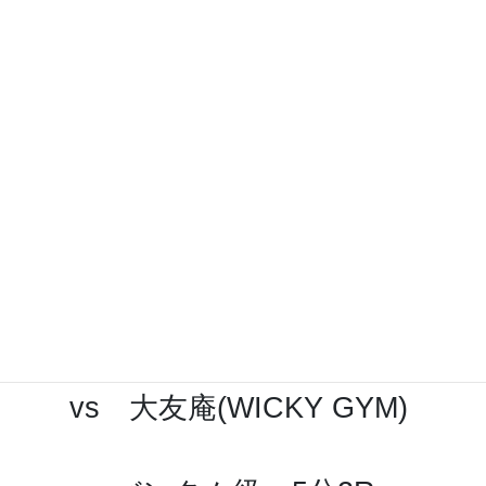
フェザー級5分2R
がんばるマン林(destiny jiujitsu)
vs 内山裕太郎(毛利道場)
バンタム級 5分2R
田中滉太郎(MMA Rangers Gym)
vs 大友庵(WICKY GYM)